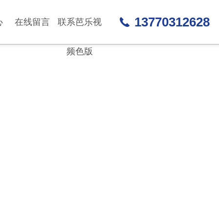
13770312628
心
在线留言
联系芭乐视
频色版