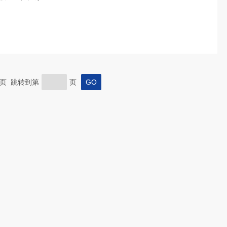
；机械密封：压力可高达0.6Mpa，
 末页 跳转到第
页