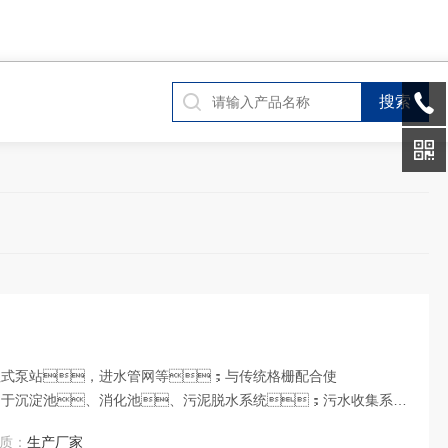
用于沉淀池、消化池、污泥脱水系统；污水收集系
；引水渠入口工程。 安装简易：可适用大
：
生产厂家