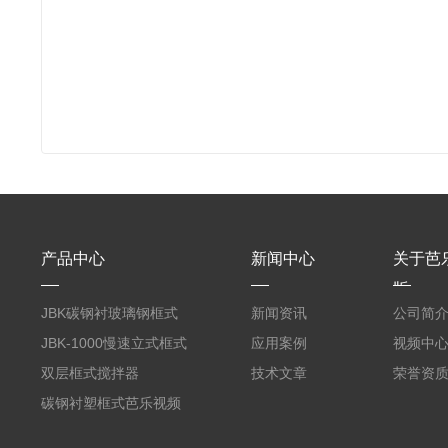
产品中心
新闻中心
关于芭
版
JBK碳钢衬玻璃钢框式
新闻资讯
公司简
芭乐视频APP黄
JBK-1000慢速立式框式
应用案例
视频中
芭乐视频APP黄
双层框式搅拌器
技术文章
荣誉资
碳钢衬塑框式芭乐视频
APP黄