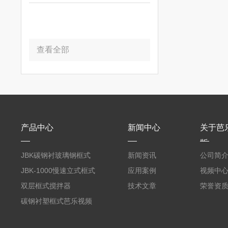
查看全部
产品中心
新闻中心
关于芭
版
JBK碳钢衬玻璃钢框式
新闻资讯
公司简
芭乐视频APP黄
JBK-1000慢速立式框式
应用案例
视频中
芭乐视频APP黄
双层框式搅拌器
技术文章
荣誉资
碳钢衬塑框式芭乐视频
APP黄