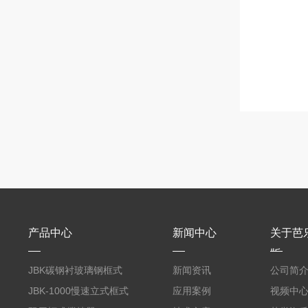
产品中心
新闻中心
关于芭
版
JBK碳钢衬玻璃钢框式
新闻资讯
公司简
芭乐视频APP黄
JBK-1000慢速立式框式
应用案例
视频中